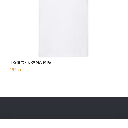
T-Shirt - KRAMA MIG
T
199 kr
1
Läs mer