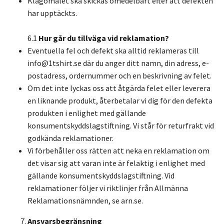
Klagomålet ska skickas omedelbart efter att defekten
har upptäckts.
6.1
Hur går du tillväga vid reklamation?
Eventuella fel och defekt ska alltid reklameras till
info@1tshirt.se
där du anger ditt namn, din adress, e-
postadress, ordernummer och en beskrivning av felet.
Om det inte lyckas oss att åtgärda felet eller leverera
en liknande produkt, återbetalar vi dig för den defekta
produkten i enlighet med gällande
konsumentskyddslagstiftning. Vi står för returfrakt vid
godkända reklamationer.
Vi förbehåller oss rätten att neka en reklamation om
det visar sig att varan inte är felaktig i enlighet med
gällande konsumentskyddslagstiftning. Vid
reklamationer följer vi riktlinjer från Allmänna
Reklamationsnämnden, se arn.se.
Ansvarsbegränsning