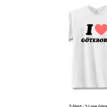
T-Shirt - "I Love Göt