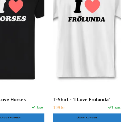
I Love Horses
T-Shirt - "I Love Frölunda"
199 kr
I lager.
I lager.
LÄGG I KORGEN
LÄGG I KORGEN