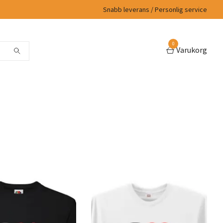
Snabb leverans / Personlig service
0
Varukorg