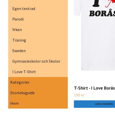
Egen textrad
Parodi
Yrken
Träning
Sweden
Gymnasieskolor och Skolor
I Love T-Shirt
Kategorier
T-Shirt - I Love Borås
Storleksguide
199 kr
Hem
LÄGG I KORGEN