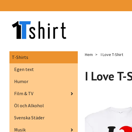
Hem
I Love T-Shirt
T-Shirts
Egen text
I Love T-
Humor
Film & TV
Öl och Alkohol
Svenska Städer
Musik