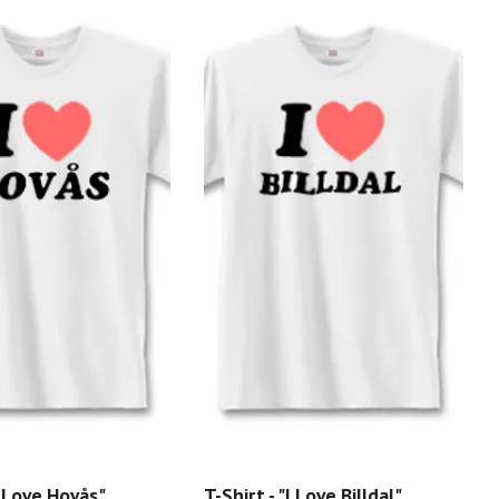
I Love Hovås"
T-Shirt - "I Love Billdal"