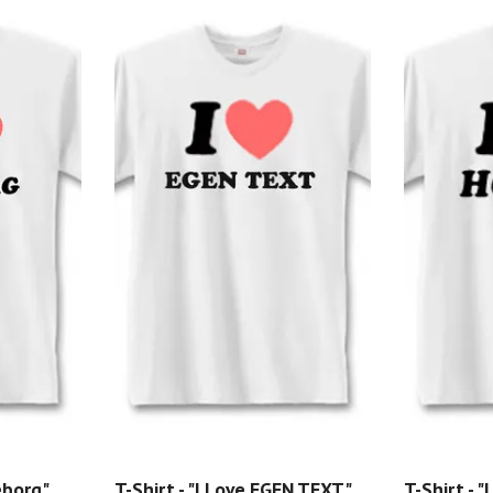
eborg"
T-Shirt - "I Love EGEN TEXT"
T-Shirt - "