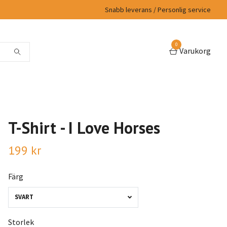
Snabb leverans / Personlig service
0
Varukorg
T-Shirt - I Love Horses
199 kr
Färg
SVART
Storlek