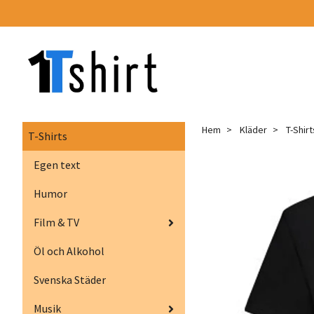
Hem
Kläder
T-Shirt
T-Shirts
Egen text
Humor
Film & TV
Öl och Alkohol
Svenska Städer
Musik