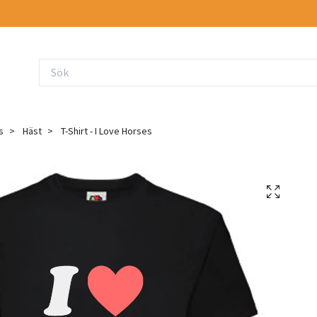
s
Häst
T-Shirt - I Love Horses