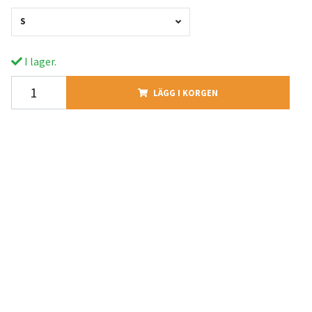
S
I lager.
LÄGG I KORGEN