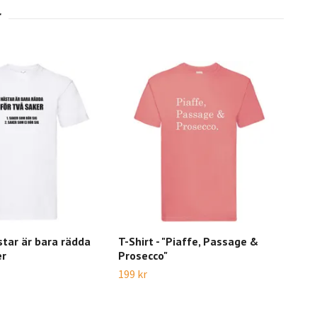
ästar är bara rädda
T-Shirt - "Piaffe, Passage &
T-Sh
er
Prosecco"
Cav
199 kr
209 