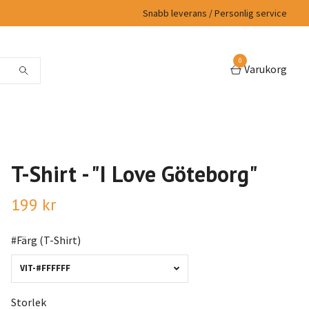
Snabb leverans / Personlig service
0
Varukorg
T-Shirt - "I Love Göteborg"
199 kr
#Färg (T-Shirt)
VIT-#FFFFFF
Storlek