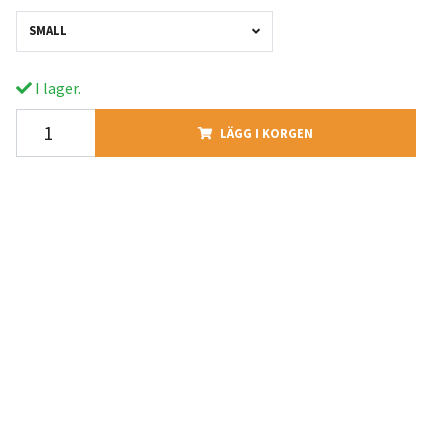
SMALL
I lager.
LÄGG I KORGEN