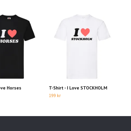
Love Horses
T-Shirt - I Love STOCKHOLM
T-Sh
199 kr
199 