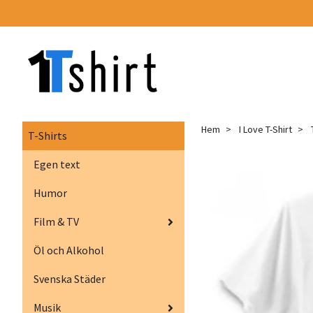
Hem
I Love T-Shirt
T
T-Shirts
Egen text
Humor
Film & TV
Öl och Alkohol
Svenska Städer
Musik