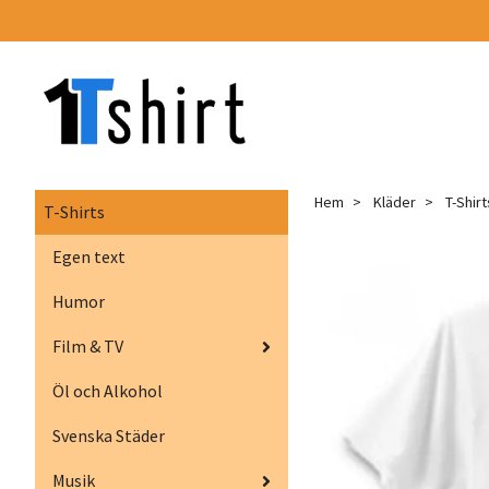
Hem
Kläder
T-Shirt
T-Shirts
Egen text
Humor
Film & TV
Öl och Alkohol
Svenska Städer
Musik