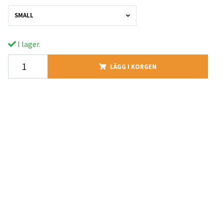
SMALL
I lager.
LÄGG I KORGEN