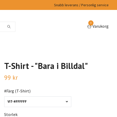
Snabb leverans / Personlig service
0
Varukorg
T-Shirt - "Bara i Billdal"
99 kr
#Färg (T-Shirt)
VIT-#FFFFFF
Storlek