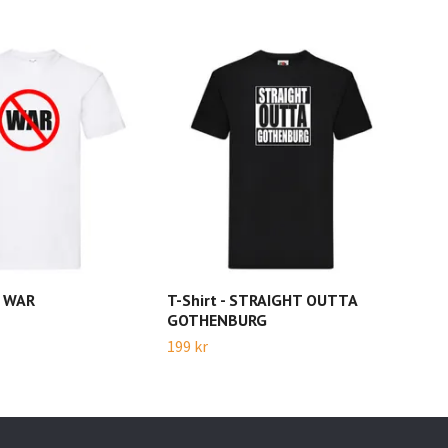
O WAR
T-Shirt - STRAIGHT OUTTA
T-Sh
GOTHENBURG
199 
199 kr