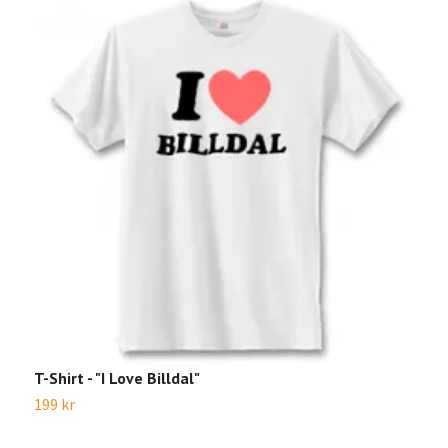
T-Shirt - "I Love Billdal"
T
199 kr
1