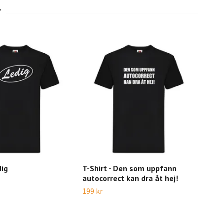
dig
T-Shirt - Den som uppfann
T-S
autocorrect kan dra åt hej!
199 
199 kr