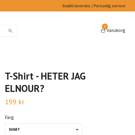
Snabb leverans / Personlig service
0
Varukorg
T-Shirt - HETER JAG
ELNOUR?
199 kr
Färg
SVART