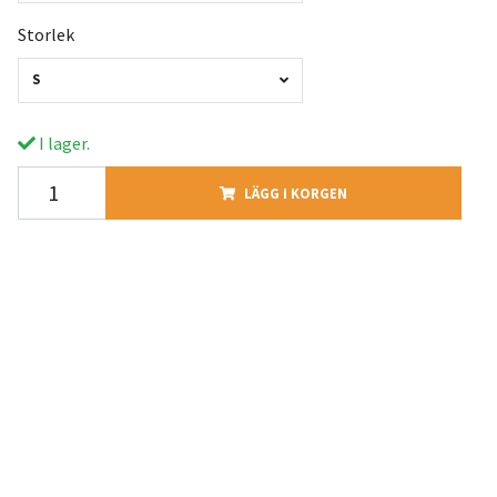
Storlek
S
I lager.
LÄGG I KORGEN