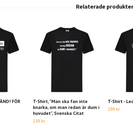
TÅND! FÖR
T-Shirt, "Man ska fan inte
T-Shirt - Le
knarka, om man redan är dum i
199 kr
huvudet", Svenska Citat
139 kr