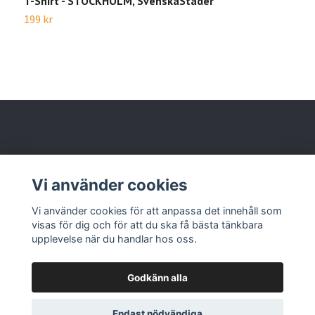
T-Shirt - STOCKHOLM, SvenskaStäder
T
199 kr
1
Läs mer
Vi använder cookies
Sociala medier
Vi använder cookies för att anpassa det innehåll som
visas för dig och för att du ska få bästa tänkbara
upplevelse när du handlar hos oss.
Godkänn alla
© 2026 1 T-Shirt
Powered by Quickbutik
Endast nödvändiga