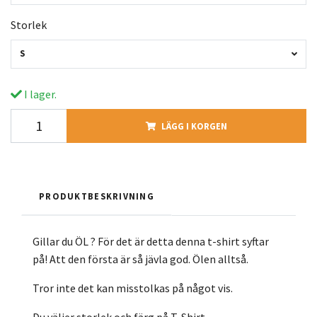
Storlek
S
I lager.
LÄGG I KORGEN
PRODUKTBESKRIVNING
Gillar du ÖL ? För det är detta denna t-shirt syftar
på! Att den första är så jävla god. Ölen alltså.
Tror inte det kan misstolkas på något vis.
Du väljer storlek och färg på T-Shirt.