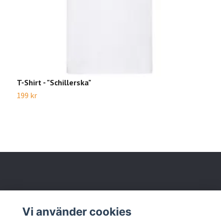
T-Shirt - "Schillerska"
T
199 kr
1
Läs mer
Vi använder cookies