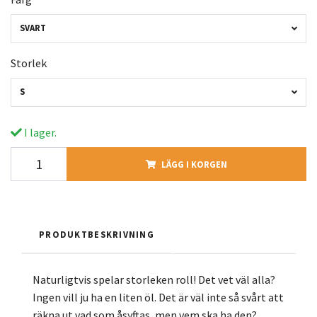
SVART
Storlek
S
I lager.
LÄGG I KORGEN
PRODUKTBESKRIVNING
Naturligtvis spelar storleken roll! Det vet väl alla?
Ingen vill ju ha en liten öl. Det är väl inte så svårt att
räkna ut vad som åsyftas, men vem ska ha den?