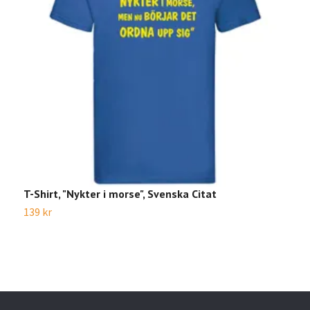
T-Shirt, "Nykter i morse", Svenska Citat
T
139 kr
1