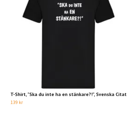
T-Shirt, "Ska du inte ha en stänkare?!", Svenska Citat
T
139 kr
1