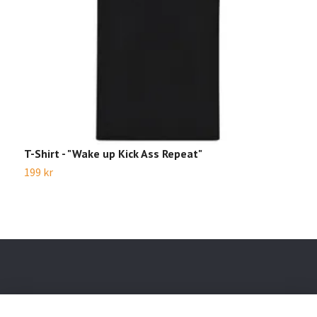
T-Shirt - "Wake up Kick Ass Repeat"
T
199 kr
1
Läs mer