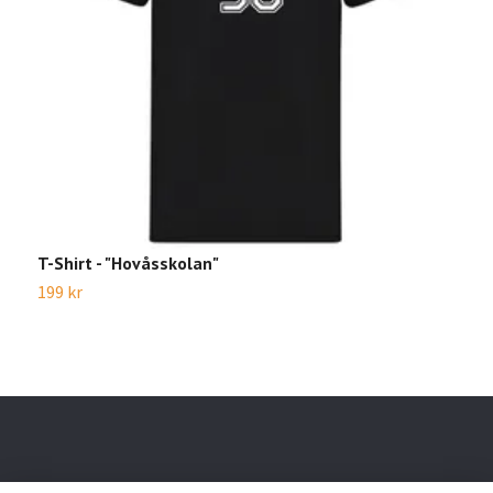
T-Shirt - "Hovåsskolan"
T
199 kr
1