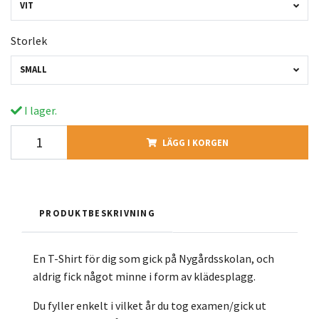
VIT
Storlek
SMALL
I lager.
LÄGG I KORGEN
PRODUKTBESKRIVNING
En T-Shirt för dig som gick på Nygårdsskolan, och
aldrig fick något minne i form av klädesplagg.
Du fyller enkelt i vilket år du tog examen/gick ut