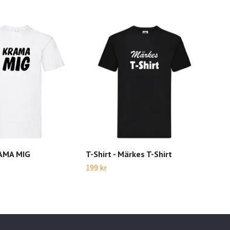
RAMA MIG
T-Shirt - Märkes T-Shirt
T-S
dig
199 kr
199 