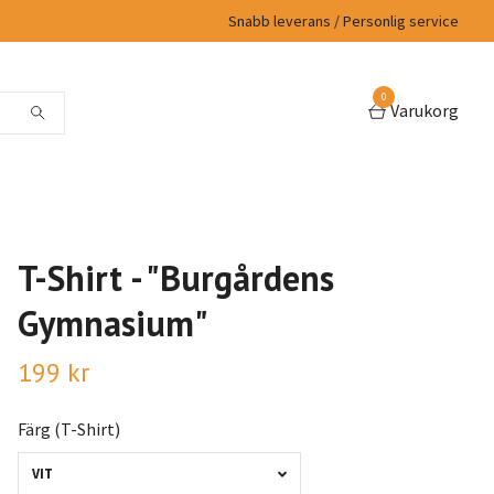
Snabb leverans / Personlig service
0
Varukorg
T-Shirt - "Burgårdens
Gymnasium"
199 kr
Färg (T-Shirt)
VIT