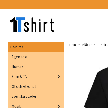
Hem
Kläder
T-Shirt
T-Shirts
Egen text
Humor
Film & TV
Öl och Alkohol
Svenska Städer
Musik