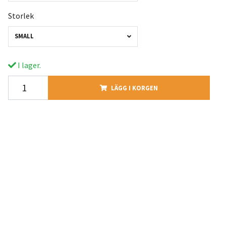
Storlek
SMALL
I lager.
LÄGG I KORGEN