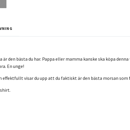
VNING
 är den bästa du har. Pappa eller mamma kanske ska köpa denna til
bra. En unge!
 effektfullt visar du upp att du faktiskt är den bästa morsan som 
shirt.