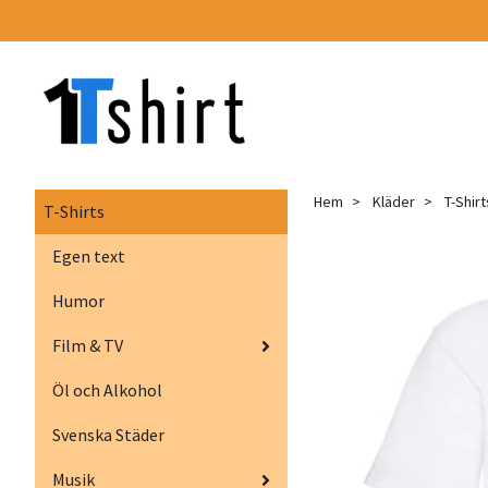
Hem
Kläder
T-Shirt
T-Shirts
Egen text
Humor
Film & TV
Öl och Alkohol
Svenska Städer
Musik