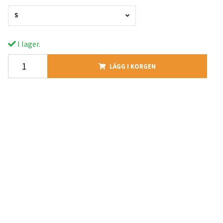
S
I lager.
LÄGG I KORGEN