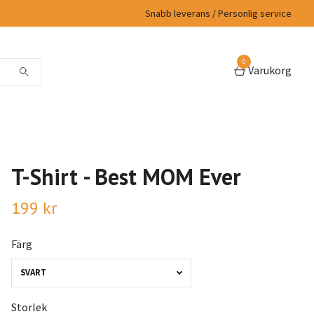
Snabb leverans / Personlig service
0
Varukorg
T-Shirt - Best MOM Ever
199 kr
Färg
SVART
Storlek