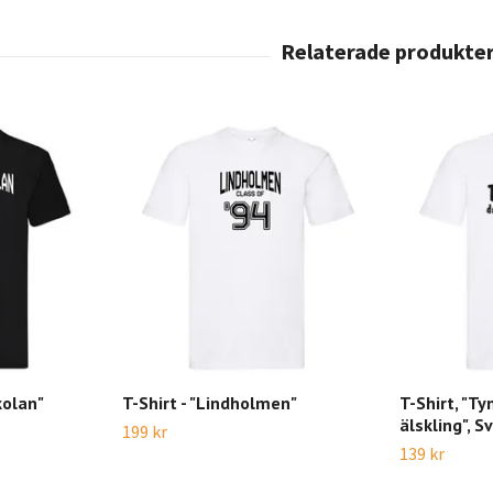
kolan"
T-Shirt - "Lindholmen"
T-Shirt, "T
älskling", S
199 kr
139 kr