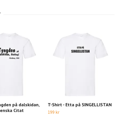
yngden på dalskidan,
T-Shirt - Etta på SINGELLISTAN
T-S
venska Citat
199 kr
199 