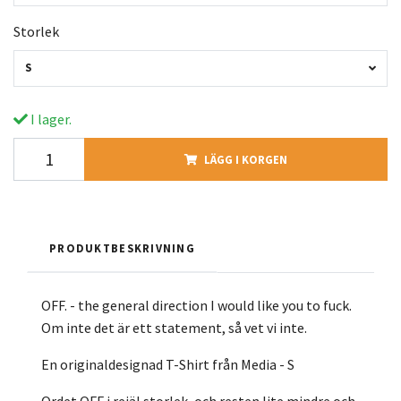
Storlek
S
I lager.
LÄGG I KORGEN
PRODUKTBESKRIVNING
OFF. - the general direction I would like you to fuck.
Om inte det är ett statement, så vet vi inte.
En originaldesignad T-Shirt från Media - S
Ordet OFF i rejäl storlek, och resten lite mindre och