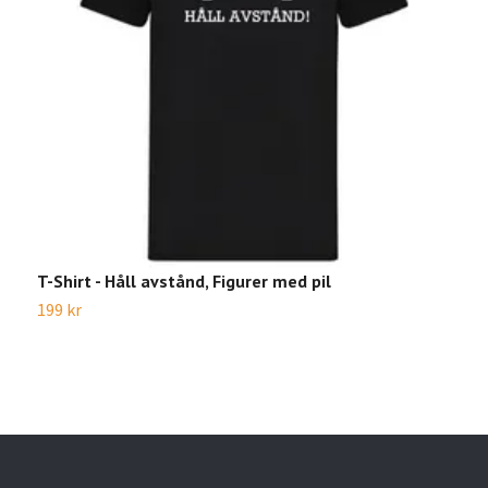
T-Shirt - Håll avstånd, Figurer med pil
T
199 kr
1