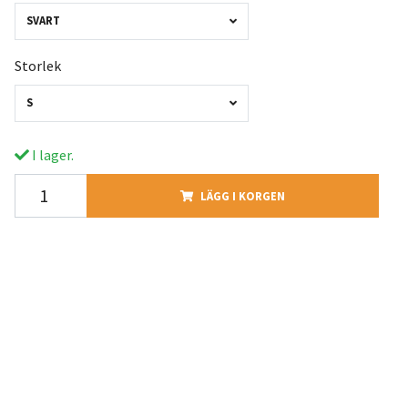
SVART
Storlek
S
I lager.
LÄGG I KORGEN