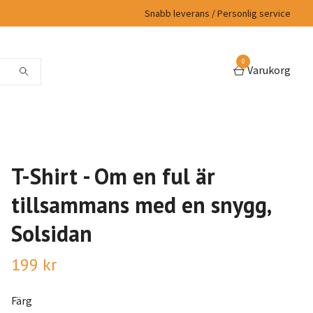
Snabb leverans / Personlig service
0
Varukorg
T-Shirt - Om en ful är
tillsammans med en snygg,
Solsidan
199 kr
Färg