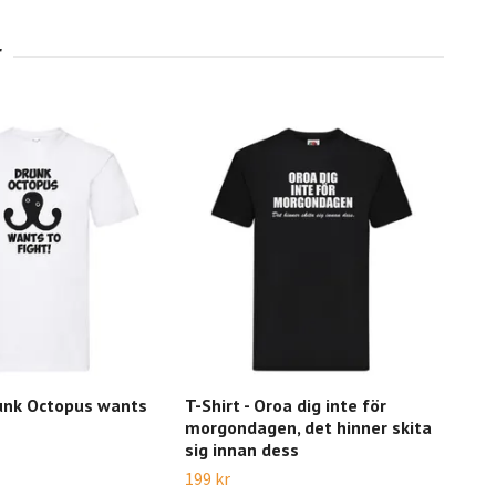
runk Octopus wants
T-Shirt - Oroa dig inte för
T-S
morgondagen, det hinner skita
ST
sig innan dess
199 
199 kr