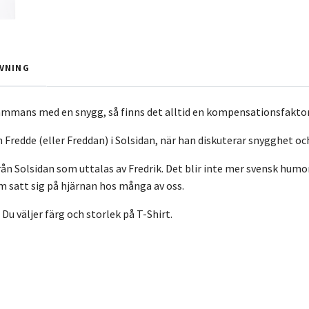
VNING
sammans med en snygg, så finns det alltid en kompensationsfaktor
ån Fredde (eller Freddan) i Solsidan, när han diskuterar snygghet
rån Solsidan som uttalas av Fredrik. Det blir inte mer svensk humor
m satt sig på hjärnan hos många av oss.
. Du väljer färg och storlek på T-Shirt.