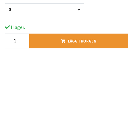
S
I lager.
LÄGG I KORGEN