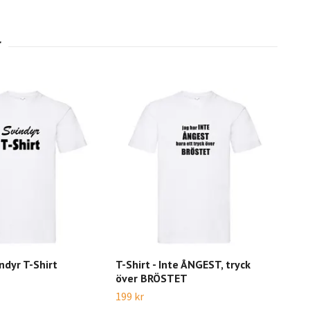
indyr T-Shirt
T-Shirt - Inte ÅNGEST, tryck
T-Sh
över BRÖSTET
att 
199 kr
199 