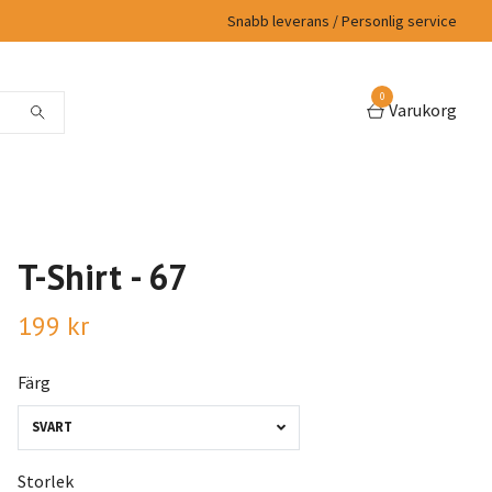
Snabb leverans / Personlig service
0
Varukorg
T-Shirt - 67
199 kr
Färg
SVART
Storlek