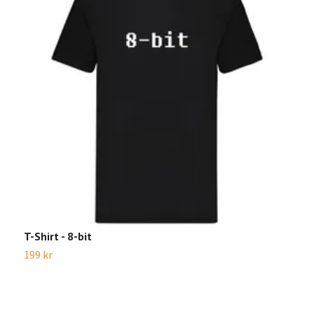
T-Shirt - 8-bit
T
199 kr
1