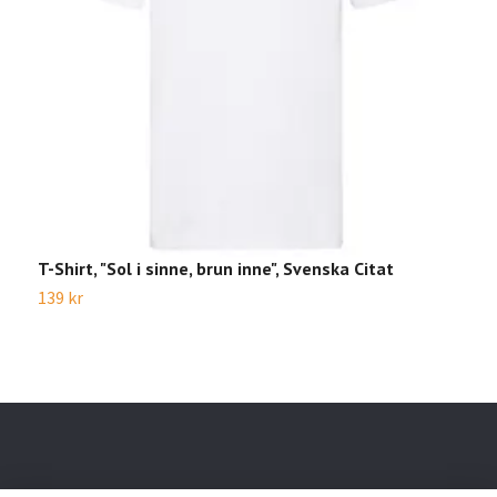
T-Shirt, "Sol i sinne, brun inne", Svenska Citat
T
139 kr
1