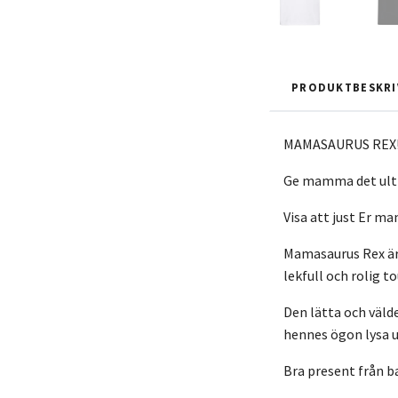
PRODUKTBESKRI
MAMASAURUS REX
Ge mamma det ulti
Visa att just Er m
Mamasaurus Rex är 
lekfull och rolig 
Den lätta och väld
hennes ögon lysa 
Bra present från ba