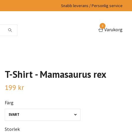
Snabb leverans / Personlig service
0
Varukorg
T-Shirt - Mamasaurus rex
199 kr
Färg
SVART
Storlek