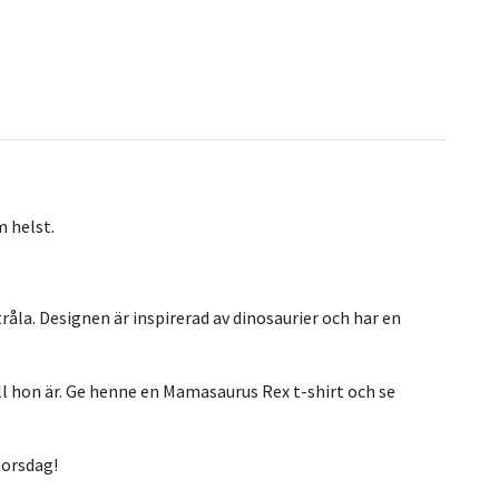
m helst.
a. Designen är inspirerad av dinosaurier och har en
ll hon är. Ge henne en Mamasaurus Rex t-shirt och se
morsdag!