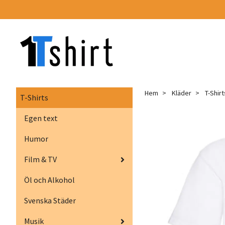
Hem
Kläder
T-Shirt
T-Shirts
Egen text
Humor
Film & TV
Öl och Alkohol
Svenska Städer
Musik