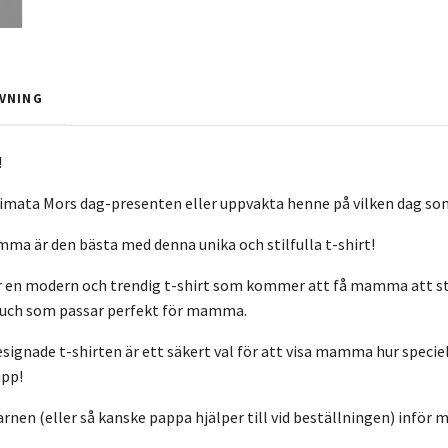
VNING
!
mata Mors dag-presenten eller uppvakta henne på vilken dag so
amma är den bästa med denna unika och stilfulla t-shirt!
en modern och trendig t-shirt som kommer att få mamma att strål
touch som passar perfekt för mamma.
esignade t-shirten är ett säkert val för att visa mamma hur specie
upp!
rnen (eller så kanske pappa hjälper till vid beställningen) inför 