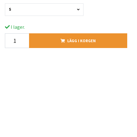
S
I lager.
LÄGG I KORGEN