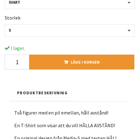
SVART
Storlek
S
I lager.
LÄGG I KORGEN
PRODUKTBESKRIVNING
Två figurer med en pil emellan, håll avstånd!
En T-Shirt som visar att du vill HÅLLA AVSTÅND!
En original design från Media-S med texten HÅLL