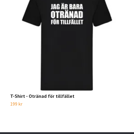
T-Shirt - Otränad för tillfället
T
199 kr
1