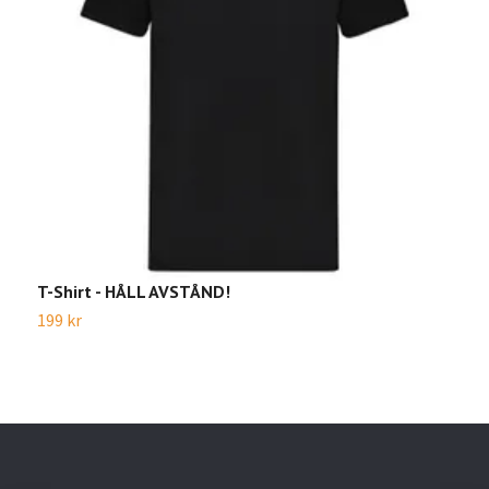
T-Shirt - HÅLL AVSTÅND!
T
199 kr
1