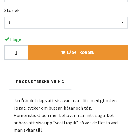
Storlek
S
I lager.
LÄGG I KORGEN
PRODUKTBESKRIVNING
Ja då är det dags att visa vad man, lite med glimten
i ögat, tycker om bussar, båtar och tåg.
Humoristiskt och mer behöver man inte säga. Det
är bara att visa upp "västtragik", så vet de flesta vad
man syftar till.