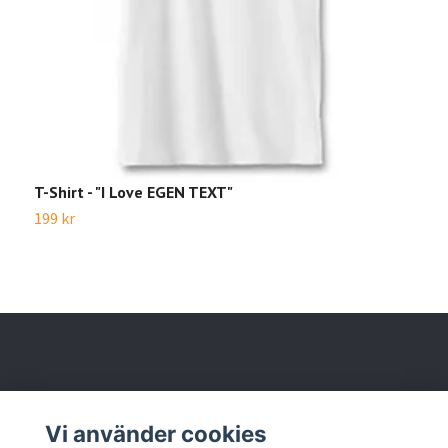
T-Shirt - "I Love EGEN TEXT"
T
199 kr
1
Läs mer
Vi använder cookies