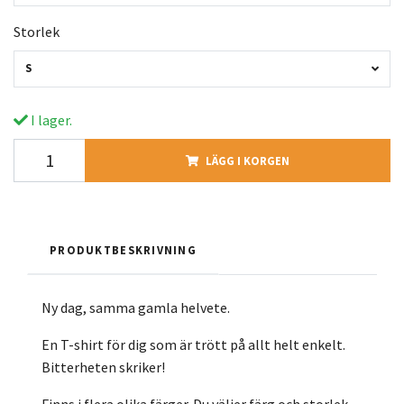
Storlek
S
I lager.
LÄGG I KORGEN
PRODUKTBESKRIVNING
Ny dag, samma gamla helvete.
En T-shirt för dig som är trött på allt helt enkelt.
Bitterheten skriker!
Finns i flera olika färger. Du väljer färg och storlek