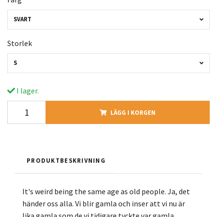
SVART
Storlek
S
I lager.
LÄGG I KORGEN
PRODUKTBESKRIVNING
It's weird being the same age as old people. Ja, det
händer oss alla. Vi blir gamla och inser att vi nu är
lika gamla som de vi tidigare tyckte var gamla.