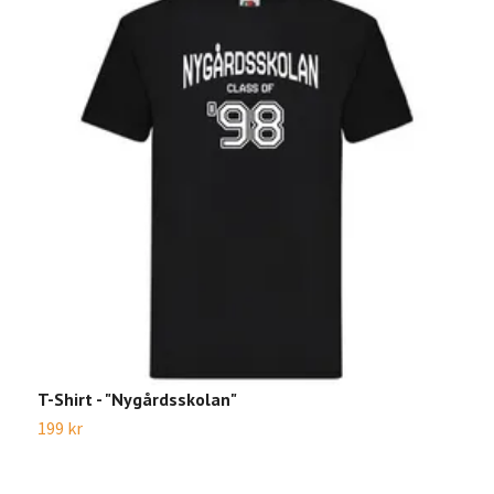
T-Shirt - "Nygårdsskolan"
T
199 kr
1