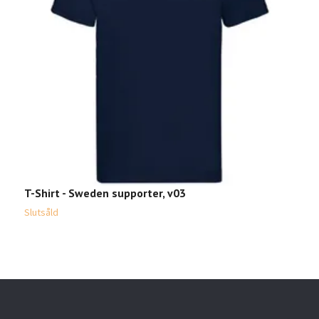
T-Shirt - Sweden supporter, v03
T
1
Slutsåld