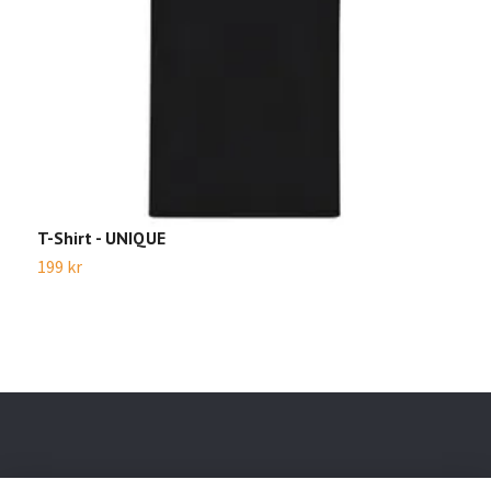
T-Shirt - UNIQUE
T
199 kr
1