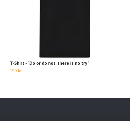
T-Shirt - "Do or do not, there is no try"
T
199 kr
1
Läs mer