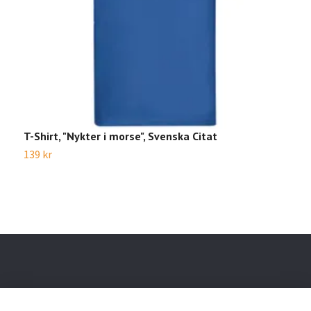
T-Shirt, "Nykter i morse", Svenska Citat
T
139 kr
1
Läs mer