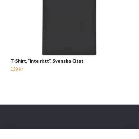
T-Shirt, "Inte rätt", Svenska Citat
T
139 kr
1
Läs mer